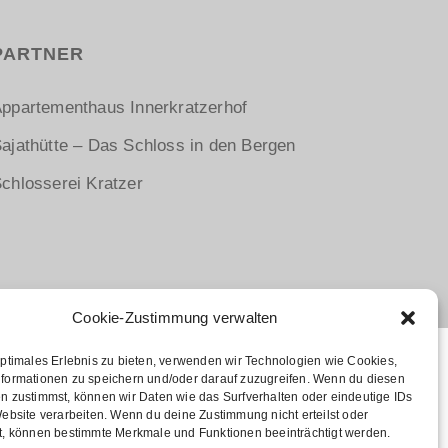
PARTNER
ppartementhaus Innerkratzerhof
ajathütte – Das Schloss in den Bergen
chlosserei Kratzer
Cookie-Zustimmung verwalten
optimales Erlebnis zu bieten, verwenden wir Technologien wie Cookies,
formationen zu speichern und/oder darauf zuzugreifen. Wenn du diesen
n zustimmst, können wir Daten wie das Surfverhalten oder eindeutige IDs
Website verarbeiten. Wenn du deine Zustimmung nicht erteilst oder
t, können bestimmte Merkmale und Funktionen beeinträchtigt werden.