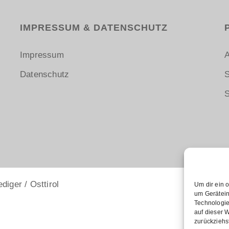
IMPRESSUM & DATENSCHUTZ
Impressum
A
Datenschutz
S
S
iger / Osttirol
Um dir ein 
um Gerätein
Technologie
auf dieser 
zurückziehs