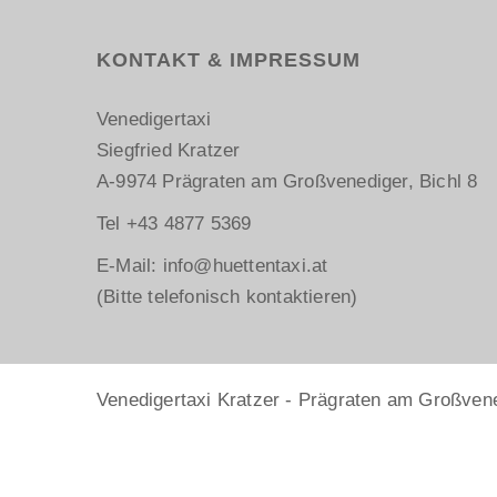
KONTAKT & IMPRESSUM
Venedigertaxi
Siegfried Kratzer
A-9974 Prägraten am Großvenediger, Bichl 8
Tel
+43 4877 5369
E-Mail:
info@huettentaxi.at
(Bitte telefonisch kontaktieren)
Venedigertaxi Kratzer - Prägraten am Großvened